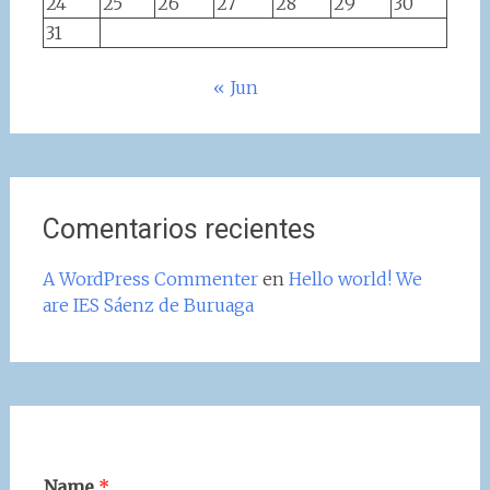
24
25
26
27
28
29
30
31
« Jun
Comentarios recientes
A WordPress Commenter
en
Hello world! We
are IES Sáenz de Buruaga
Name
*