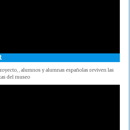
R
proyecto, , alumnos y alumnas españolas reviven las
ezas del museo