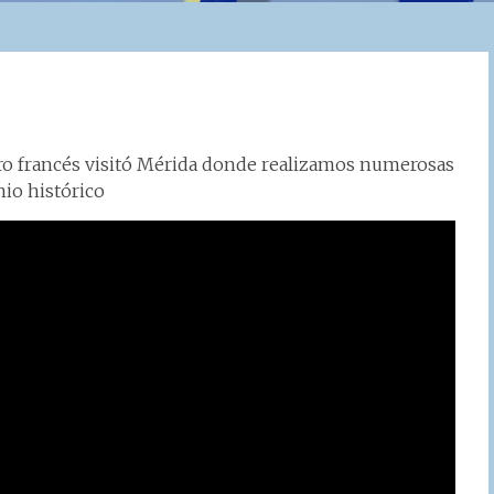
tro francés visitó Mérida donde realizamos numerosas
nio histórico