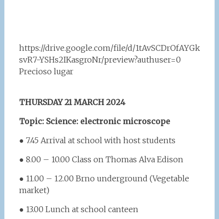
https://drive.google.com/file/d/1tAvSCDrOfAYGk
svR7-YSHs2IKasgroNr/preview?authuser=0
Precioso lugar
THURSDAY 21 MARCH 2024
Topic: Science: electronic microscope
● 7.45 Arrival at school with host students
● 8.00 – 10.00 Class on Thomas Alva Edison
● 11.00 – 12.00 Brno underground (Vegetable
market)
● 13.00 Lunch at school canteen