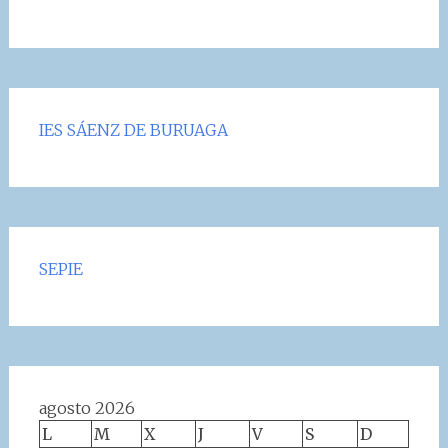
IES SÁENZ DE BURUAGA
SEPIE
agosto 2026
L
M
X
J
V
S
D