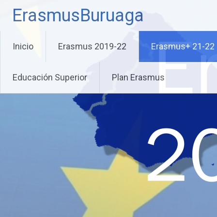
Saltar
ErasmusBuruaga
al
contenido
Inicio
Erasmus 2019-22
Erasmus+ 21-22
Educación Superior
Plan Erasmus