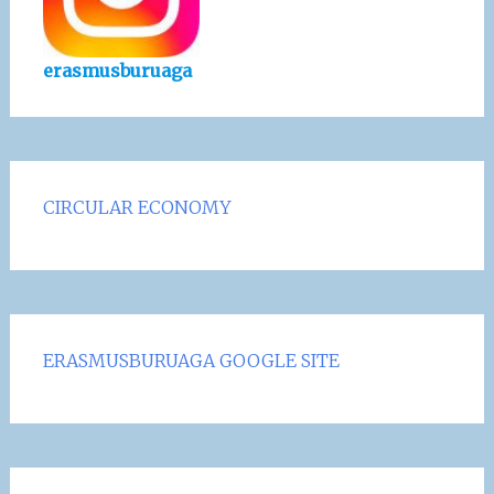
erasmusburuaga
CIRCULAR ECONOMY
ERASMUSBURUAGA GOOGLE SITE