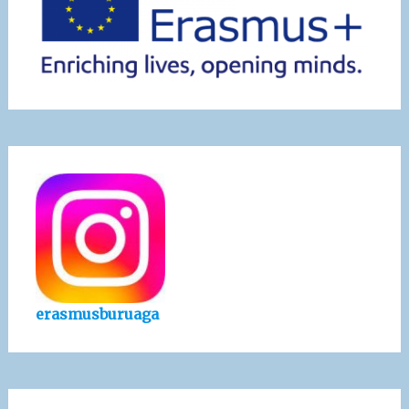
erasmusburuaga