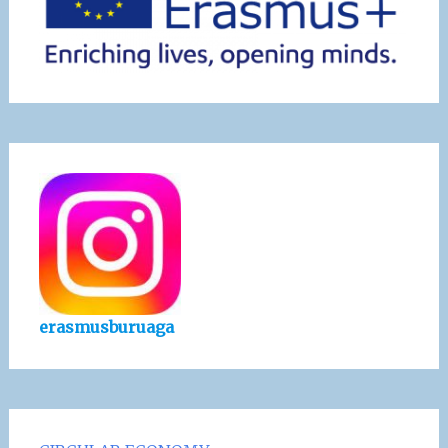
erasmusburuaga